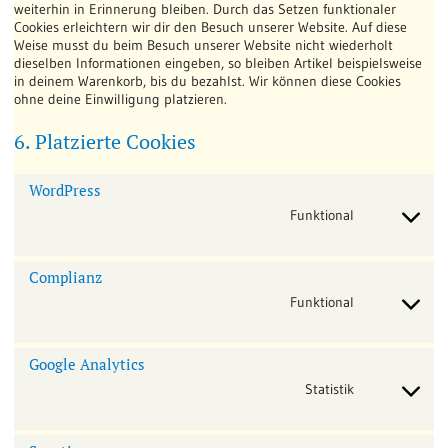
weiterhin in Erinnerung bleiben. Durch das Setzen funktionaler
Cookies erleichtern wir dir den Besuch unserer Website. Auf diese
Weise musst du beim Besuch unserer Website nicht wiederholt
dieselben Informationen eingeben, so bleiben Artikel beispielsweise
in deinem Warenkorb, bis du bezahlst. Wir können diese Cookies
ohne deine Einwilligung platzieren.
6. Platzierte Cookies
WordPress
Funktional
Consent
to
service
Complianz
wordpress
Funktional
Consent
to
service
Google Analytics
complianz
Statistik
Consent
to
service